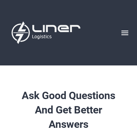
Skip
to
content
Tog
Nav
HOME
ABOUT US
Ask Good Questions
NETWORK
And Get Better
SERVICES
Answers
CONTACT US