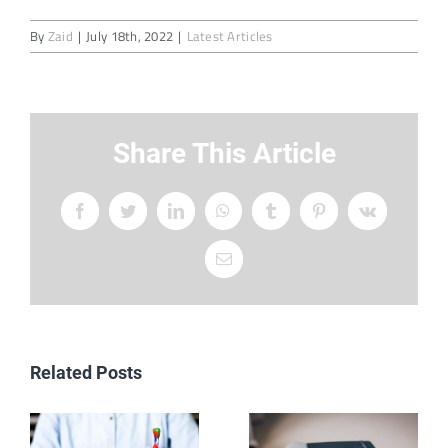
By
Zaid
|
July 18th, 2022
|
Latest Articles
Share This Article
Facebook
Twitter
LinkedIn
WhatsApp
Tumblr
Pinterest
Vk
Email
Related Posts