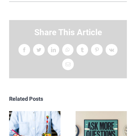
Share This Article
Facebook
Twitter
LinkedIn
WhatsApp
Tumblr
Pinterest
Vk
Email
Related Posts