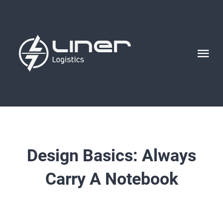
Skip
to
content
Tog
Nav
HOME
ABOUT US
Design Basics: Always
NETWORK
Carry A Notebook
SERVICES
CONTACT US